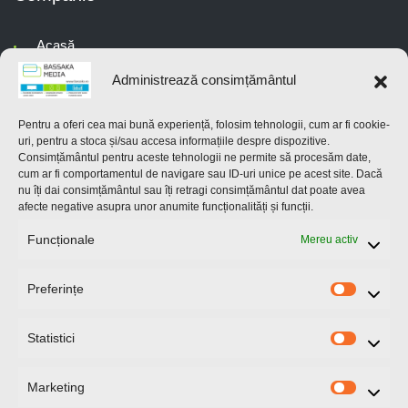
Acasă
Administrează consimțământul
Despre noi
Servicii
Pentru a oferi cea mai bună experiență, folosim tehnologii, cum ar fi cookie-
uri, pentru a stoca și/sau accesa informațiile despre dispozitive.
Consimțământul pentru aceste tehnologii ne permite să procesăm date,
Contact
cum ar fi comportamentul de navigare sau ID-uri unice pe acest site. Dacă
nu îți dai consimțământul sau îți retragi consimțământul dat poate avea
Noutăți
afecte negative asupra unor anumite funcționalități și funcții.
Funcționale
Mereu activ
Politică cookie-uri (UE)
Preferințe
Preferin
Contact
Statistici
Statistici
Bd. Iuliu Maniu 246
București, România
Marketing
Marketi