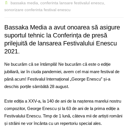
bassaka media
,
conferinta lansare festivalul enescu
,
sonorizare conferinta festival enescu
Bassaka Media a avut onoarea să asigure
suportul tehnic la Conferința de presă
prilejuită de lansarea Festivalului Enescu
2021.
Ne bucurăm că se întâmplă! Ne bucurăm că este o ediție
jubiliară, iar în ciuda pandemiei, avem cel mai mare festival de
până acum! Festivalul Internațional „George Enescu” și-a
deschis porțile sâmbătă 28 august.
Este ediția a XXV-a, la 140 de ani de la nașterea marelui nostru
compozitor, George Enescu și la 63 de ani de la prima ediție a
Festivalului Enescu. Timp de 1 lună, câteva mii de artiști români
și străini ne vor încânta cu un repertoriu special ales.