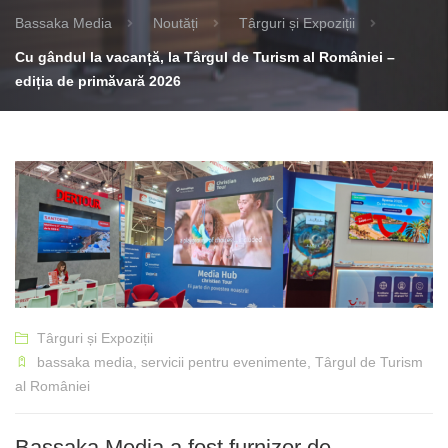
Bassaka Media
Noutăți
Târguri și Expoziții
Cu gândul la vacanță, la Târgul de Turism al României –
ediția de primăvară 2026
Târguri și Expoziții
bassaka media
,
servicii pentru evenimente
,
Târgul de Turism
al României
Bassaka Media a fost furnizor de