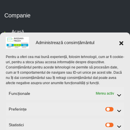
Companie
Acasă
Administrează consimțământul
Despre noi
Servicii
Pentru a oferi cea mai bună experiență, folosim tehnologii, cum ar fi cookie-
uri, pentru a stoca și/sau accesa informațiile despre dispozitive.
Consimțământul pentru aceste tehnologii ne permite să procesăm date,
Contact
cum ar fi comportamentul de navigare sau ID-uri unice pe acest site. Dacă
nu îți dai consimțământul sau îți retragi consimțământul dat poate avea
Noutăți
afecte negative asupra unor anumite funcționalități și funcții.
Funcționale
Mereu activ
Politică cookie-uri (UE)
Preferințe
Preferin
Contact
Statistici
Statistici