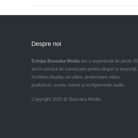
Despre noi
Echipa Bassaka Media
are o experiență de peste 20
ani în servicii de sonorizare pentru târguri și expoziţii,
închirieri display-uri video, proiectoare video,
podiumuri, scene, lumini și echipamente audio.
Copyright 2026 @ Bassaka Media