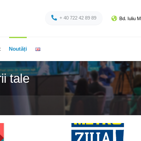
+ 40 722 42 89 89
Bd. Iuliu 
t
Noutăți
ii tale