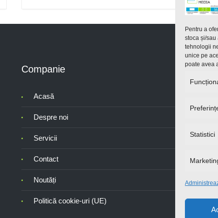
Pentru a ofe
stoca și/sau
tehnologii n
unice pe ace
poate avea a
Companie
C
Funcțion
Acasă
Preferinț
Despre noi
Statistici
Servicii
Contact
Marketin
Noutăți
Administreaz
Politică cookie-uri (UE)
A