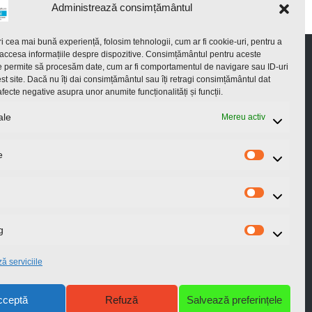
Administrează consimțământul
ri cea mai bună experiență, folosim tehnologii, cum ar fi cookie-uri, pentru a
 accesa informațiile despre dispozitive. Consimțământul pentru aceste
e permite să procesăm date, cum ar fi comportamentul de navigare sau ID-uri
st site. Dacă nu îți dai consimțământul sau îți retragi consimțământul dat
fecte negative asupra unor anumite funcționalități și funcții.
ontact
ale
Mereu activ
Bd. Iuliu Maniu 246
București, România
e
Preferințe
Statistici
+40 722 42 89 89
Luni-Vineri: 10:00-18:00
g
Marketing
ă serviciile
office@bassaka.ro
Răspundem repede
cceptă
Refuză
Salvează preferințele