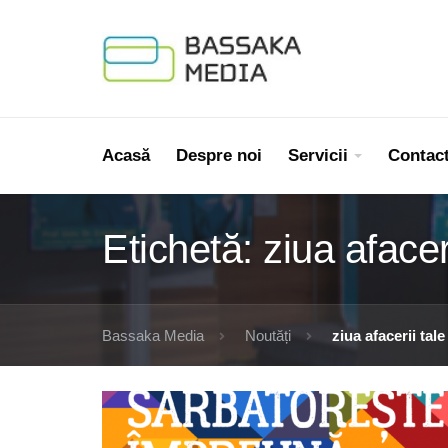
Acasă
Despre noi
Servicii
Contac
Etichetă:
ziua afacer
Bassaka Media
Noutăți
ziua afacerii tale